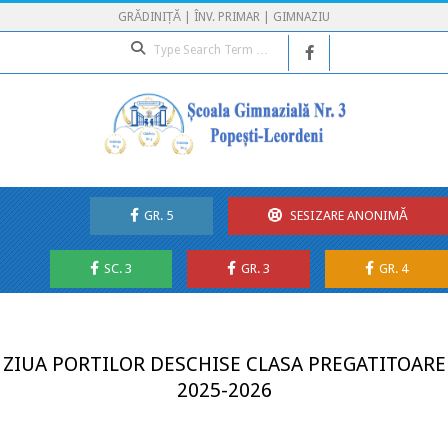
Skip
GRĂDINIȚĂ | ÎNV. PRIMAR | GIMNAZIU
to
Search
content
GR. 5
SESIZARE ANONIMĂ
SC. 3
GR. 3
GR. 4
Secondary
Navigation
Menu
ZIUA PORTILOR DESCHISE CLASA PREGATITOARE
2025-2026