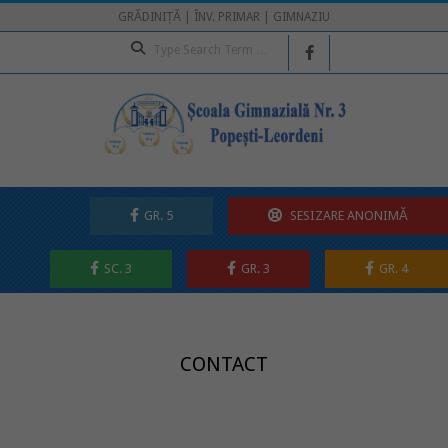
Skip
GRĂDINIȚĂ | ÎNV. PRIMAR | GIMNAZIU
to
Search
content
GR. 5
SESIZARE ANONIMĂ
SC. 3
GR. 3
GR. 4
Secondary
Navigation
Menu
CONTACT