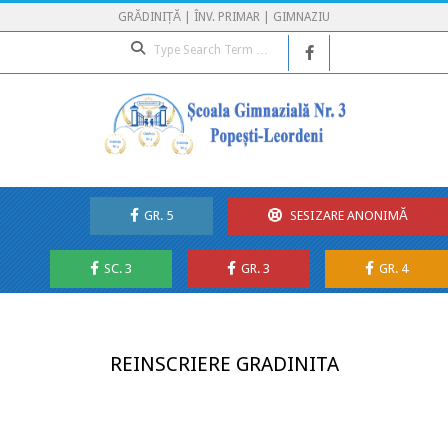
Skip
GRĂDINIȚĂ | ÎNV. PRIMAR | GIMNAZIU
to
Search
content
GR. 5
SESIZARE ANONIMĂ
SC. 3
GR. 3
GR. 4
Secondary
Navigation
Menu
REINSCRIERE GRADINITA