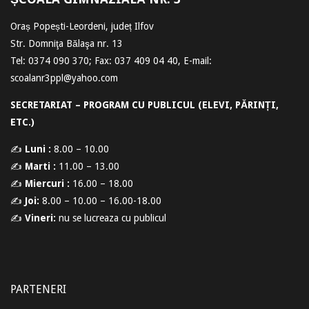
Oraș Popești-Leordeni, județ Ilfov
Str. Domniţa Bălaşa nr. 13
Tel: 0374 090 370; Fax: 037 409 04 40, E-mail:
scoalanr3ppl@yahoo.com
SECRETARIAT – PROGRAM CU PUBLICUL (ELEVI, PĂRINȚI,
ETC.)
✍
Luni :
8.00 – 10.00
✍
Marti :
11.00 – 13.00
✍
Miercuri :
16.00 – 18.00
✍
Joi:
8.00 – 10.00 – 16.00-18.00
✍
Vineri:
nu se lucreaza cu publicul
PARTENERI