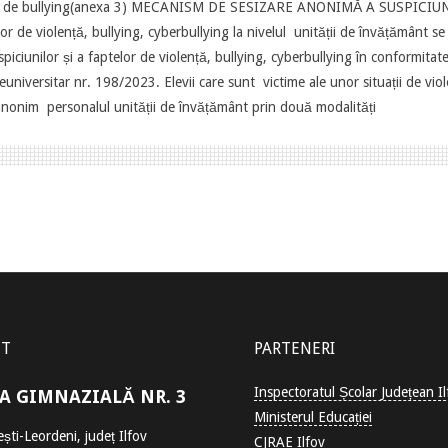
urilor de bullying(anexa 3) MECANISM DE SESIZARE ANONIMĂ A SUSPIC
or de violență, bullying, cyberbullying la nivelul unității de învățământ 
iunilor și a faptelor de violență, bullying, cyberbullying în conformitate cu
universitar nr. 198/2023. Elevii care sunt victime ale unor situații de viol
 anonim personalul unității de învățământ prin două modalități
CT
PARTENERI
Inspectoratul Școlar Județean Il
A GIMNAZIALĂ NR. 3
Ministerul Educației
ști-Leordeni, județ Ilfov
CJRAE Ilfov