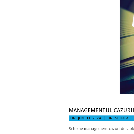
MANAGEMENTUL CAZURIL
2024-
ON:
JUNE 11, 2024
IN:
SCOALA
06-
Scheme management cazuri de viol
11