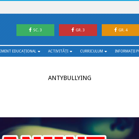
SC. 3
GR. 3
GR. 4
EMENT EDUCAȚIONAL
ACTIVITĂȚI
CURRICULUM
INFORMAȚII P
ANTYBULLYING