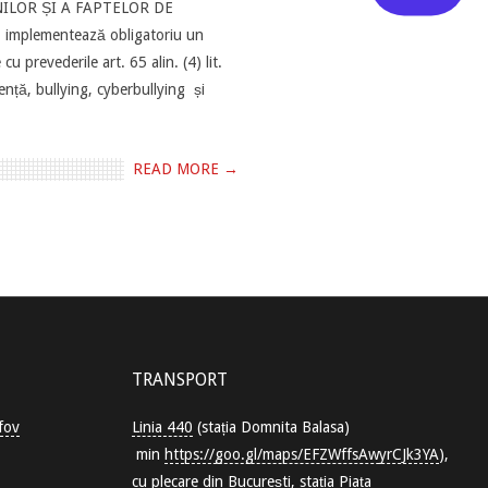
IUNILOR ȘI A FAPTELOR DE
se implementează obligatoriu un
 prevederile art. 65 alin. (4) lit.
ență, bullying, cyberbullying și
READ MORE →
TRANSPORT
fov
Linia 440
(stația Domnita Balasa)
min
https://goo.gl/maps/EFZWffsAwyrCJk3YA
),
cu plecare din București, stația Piața