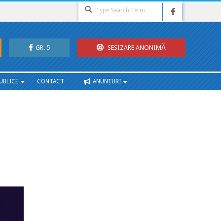
Search
GR. 5
SESIZARE ANONIMĂ
UBLICE
CONTACT
ANUNȚURI