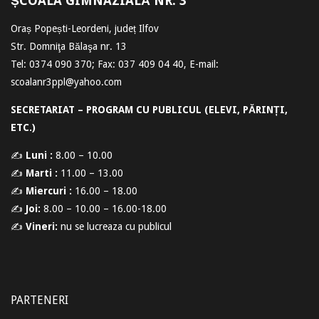
ȘCOALA GIMNAZIALĂ NR. 3
Oraș Popești-Leordeni, județ Ilfov
Str. Domniţa Bălaşa nr. 13
Tel: 0374 090 370; Fax: 037 409 04 40, E-mail:
scoalanr3ppl@yahoo.com
SECRETARIAT – PROGRAM CU PUBLICUL (ELEVI, PĂRINȚI,
ETC.)
✍
Luni :
8.00 – 10.00
✍
Marti :
11.00 – 13.00
✍
Miercuri :
16.00 – 18.00
✍
Joi:
8.00 – 10.00 – 16.00-18.00
✍
Vineri:
nu se lucreaza cu publicul
PARTENERI