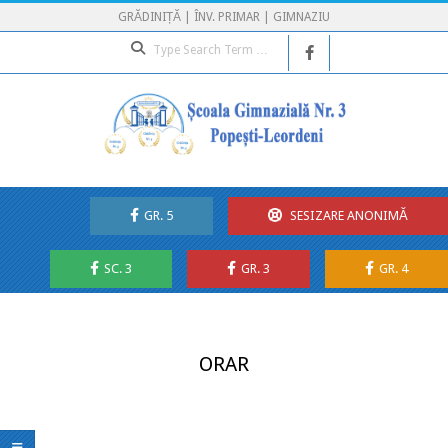
Skip
GRĂDINIȚĂ | ÎNV. PRIMAR | GIMNAZIU
to
Search
content
GR. 5
SESIZARE ANONIMĂ
SC. 3
GR. 3
GR. 4
Secondary
Navigation
Menu
ORAR