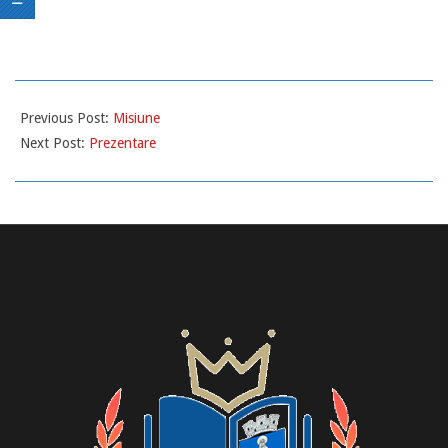
2022-
12-
Previous Post:
Misiune
05
Next Post:
Prezentare