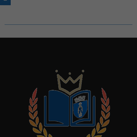
2022-
12-
05