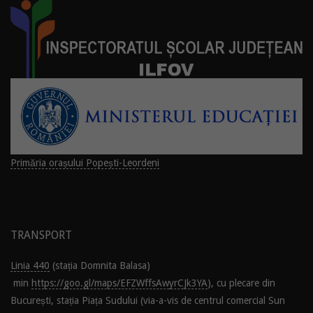
Primăria orașului Popești-Leordeni
TRANSPORT
Linia 440
(stația Domnita Balasa)
min
https://goo.gl/maps/EFZWffsAwyrCJk3YA
), cu plecare din
București, stația Piața Sudului (via-a-vis de centrul comercial Sun