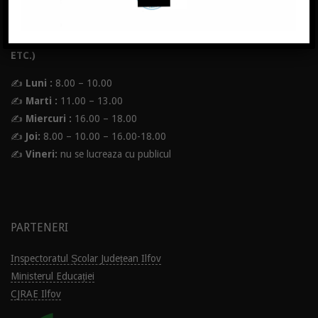
scoalanr3ppl@yahoo.com
SECRETARIAT – PROGRAM CU PUBLICUL (ELEVI, PĂRINȚI,
ETC.)
✍
Luni :
8.00 – 10.00
✍
Marti :
11.00 – 13.00
✍
Miercuri :
16.00 – 18.00
✍
Joi:
8.00 – 10.00 – 16.00-18.00
✍
Vineri:
nu se lucreaza cu publicul
PARTENERI
Inspectoratul Școlar Județean Ilfov
Ministerul Educației
CJRAE Ilfov