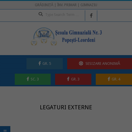
Skip
GRĂDINIȚĂ | ÎNV. PRIMAR | GIMNAZIU
to
Search
content
GR. 5
SESIZARE ANONIMĂ
SC. 3
GR. 3
GR. 4
Secondary
Navigation
Menu
LEGATURI EXTERNE