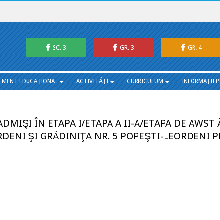
SC. 3
GR. 3
GR. 4
EMENT EDUCAȚIONAL
ACTIVITĂȚI
CURRICULUM
INFORMAȚII P
DMIŞI ÎN ETAPA I/ETAPA A II-A/ETAPA DE AWST 
RDENI ŞI GRĂDINIŢA NR. 5 POPEŞTI-LEORDENI 