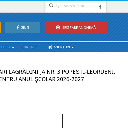
Search
GR. 5
SESIZARE ANONIMĂ
UBLICE
CONTACT
ANUNȚURI
ĂRI LAGRĂDINIŢA NR. 3 POPEŞTI-LEORDENI,
PENTRU ANUL ŞCOLAR 2026-2027