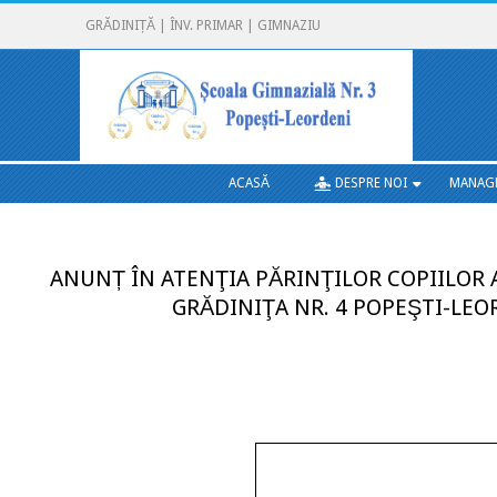
Skip
GRĂDINIȚĂ | ÎNV. PRIMAR | GIMNAZIU
to
content
Secondary
ACASĂ
DESPRE NOI
MANAG
Navigation
Menu
ANUNȚ ÎN ATENŢIA PĂRINŢILOR COPIILOR A
GRĂDINIŢA NR. 4 POPEŞTI-LEO