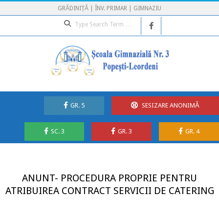
Skip
GRĂDINIȚĂ | ÎNV. PRIMAR | GIMNAZIU
to
Search
content
GR. 5
SESIZARE ANONIMĂ
SC. 3
GR. 3
GR. 4
Secondary
Navigation
Menu
ANUNT- PROCEDURA PROPRIE PENTRU
ATRIBUIREA CONTRACT SERVICII DE CATERING